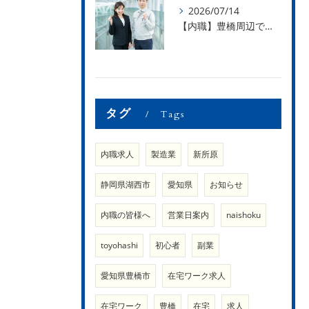
2026/07/14
【内職】豊橋周辺で内職のお仕事を探している方募集中！【内職さまのお声②】
タグ
Tags
内職求人
製造業
新所原
静岡県湖西市
愛知県
お知らせ
内職の皆様へ
営業日案内
naishoku
toyohashi
初心者
副業
愛知県豊橋市
在宅ワーク求人
在宅ワーク
豊橋
在宅
求人