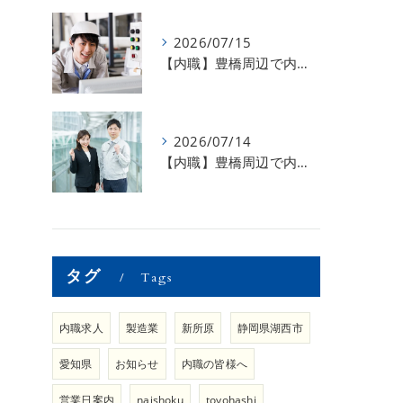
2026/07/15
【内職】豊橋周辺で内職のお仕事を探している方募集中！【急な学級閉鎖も安心】
2026/07/14
【内職】豊橋周辺で内職のお仕事を探している方募集中！【内職さまのお声②】
タグ
Tags
内職求人
製造業
新所原
静岡県湖西市
愛知県
お知らせ
内職の皆様へ
営業日案内
naishoku
toyohashi