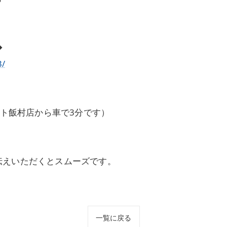
◆
3/
ート飯村店から車で3分です）
伝えいただくとスムーズです。
一覧に戻る