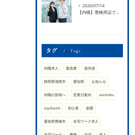
2026/07/14
【内職】豊橋周辺で内職のお仕事を探している方募集中！【内職さまのお声②】
タグ
Tags
内職求人
製造業
新所原
静岡県湖西市
愛知県
お知らせ
内職の皆様へ
営業日案内
naishoku
toyohashi
初心者
副業
愛知県豊橋市
在宅ワーク求人
在宅ワーク
豊橋
在宅
求人