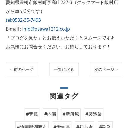
愛知県豊橋市飯村町字高山227-3（クックマート飯村店
から車で3分です）
tel:0532-35-7493
E-mail :
info@osawa1212.co.jp
「ブログを見た」とお伝えいただくとスムーズです♪
お気軽にお問合せください。お待ちしております！
< 前のページ
一覧に戻る
次のページ >
関連タグ
#豊橋
#内職
#新所原
#製造業
#静岡県湖西市
#愛知県
#初心者
#副業