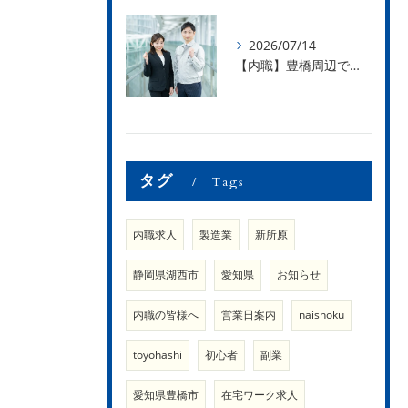
2026/07/14
【内職】豊橋周辺で内職のお仕事を探している方募集中！【内職さまのお声②】
タグ
Tags
内職求人
製造業
新所原
静岡県湖西市
愛知県
お知らせ
内職の皆様へ
営業日案内
naishoku
toyohashi
初心者
副業
愛知県豊橋市
在宅ワーク求人