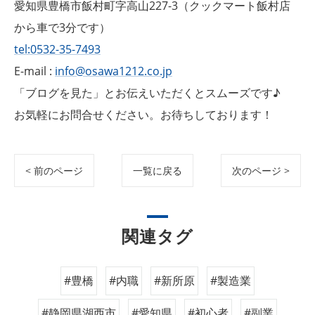
愛知県豊橋市飯村町字高山227-3（クックマート飯村店
から車で3分です）
tel:0532-35-7493
E-mail :
info@osawa1212.co.jp
「ブログを見た」とお伝えいただくとスムーズです♪
お気軽にお問合せください。お待ちしております！
< 前のページ
一覧に戻る
次のページ >
関連タグ
#豊橋
#内職
#新所原
#製造業
#静岡県湖西市
#愛知県
#初心者
#副業