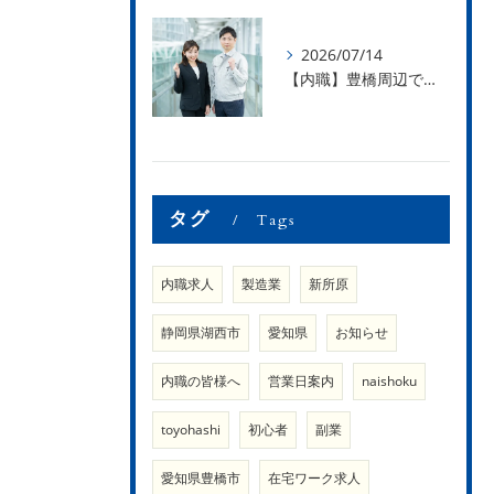
2026/07/14
【内職】豊橋周辺で内職のお仕事を探している方募集中！【内職さまのお声②】
タグ
Tags
内職求人
製造業
新所原
静岡県湖西市
愛知県
お知らせ
内職の皆様へ
営業日案内
naishoku
toyohashi
初心者
副業
愛知県豊橋市
在宅ワーク求人