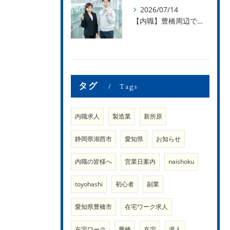
2026/07/14
【内職】豊橋周辺で内職のお仕事を探している方募集中！【内職さまのお声②】
タグ
Tags
内職求人
製造業
新所原
静岡県湖西市
愛知県
お知らせ
内職の皆様へ
営業日案内
naishoku
toyohashi
初心者
副業
愛知県豊橋市
在宅ワーク求人
在宅ワーク
豊橋
在宅
求人