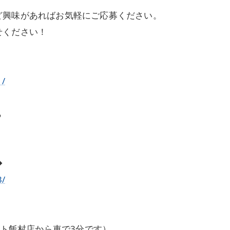
ど興味があればお気軽にご応募ください。
せください！
1/
ら
◆
3/
ート飯村店から車で3分です）