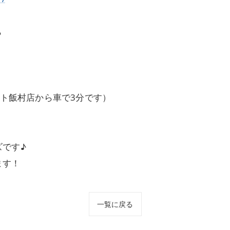
ら
ート飯村店から車で3分です）
です♪
ます！
一覧に戻る