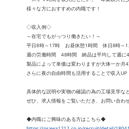
様々な方におすすめの内職です！
◇収入例◇
～在宅でもがっつり働きたい！～
平日8時～17時 お昼休憩1時間 休日8時～1
週の労働時間 48時間 納品は平均して週に
製品によって単価は変わりますが大体一か月
さらに夜の自由時間も活用することで収入UP
具体的な説明や実物の確認の為の工場見学な
ぜひ、求人情報をご覧いただき、お問い合わ
◆内職にご興味のある方はこちら◆
https://osawa1212.co.jp/recruit/detail/1804